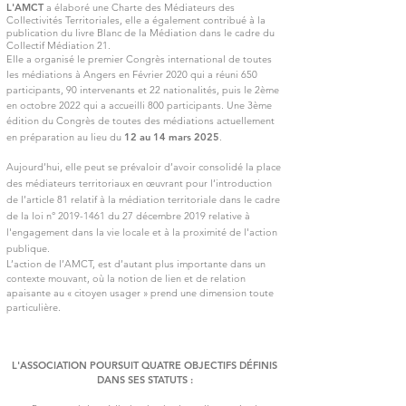
L'AMCT
a élaboré une Charte des Médiateurs des
Collectivités Territoriales, elle a également contribué à la
publication du livre Blanc de la Médiation dans le cadre du
Collectif Médiation 21.
Elle a organisé le premier Congrès international de toutes
les médiations à Angers en Février 2020 qui a réuni 650
participants, 90 intervenants et 22 nationalités, puis le 2ème
en octobre 2022 qui a accueilli 800 participants. Une 3ème
édition du Congrès de toutes des médiations actuellement
en préparation au lieu du
12 au 14 mars 2025
.
Aujourd’hui, elle peut se prévaloir d’avoir consolidé la place
des médiateurs territoriaux en œuvrant pour l‘introduction
de l’article 81 relatif à la médiation territoriale dans le cadre
de la loi n°
2019-1461
du 27 décembre 2019 relative à
l'engagement dans la vie locale et à la proximité de l'action
publique.
L’action de l’AMCT, est d’autant plus importante dans un
contexte mouvant, où la notion de lien et de relation
apaisante au « citoyen usager » prend une dimension toute
particulière.
L'ASSOCIATION POURSUIT QUATRE OBJECTIFS DÉFINIS
DANS SES STATUTS :