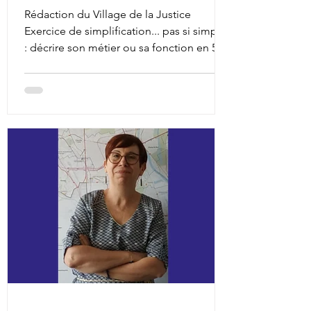
Rédaction du Village de la Justice
Exercice de simplification... pas si simple
: décrire son métier ou sa fonction en 5
points. Une fiche métier revisitée pour
comprendre ce qui fait le cœur des
journées des acteurs du droit, et aider
ceux qui en ont besoin dans leur
orientation ou tout simplement dans la
compréhension de leur écosystème.
Découvrez la fonction de médiateur
territorial avec Jo Laé qui exerce sa
mission auprès de la communauté
d’agglomération de Quimper Bretagn