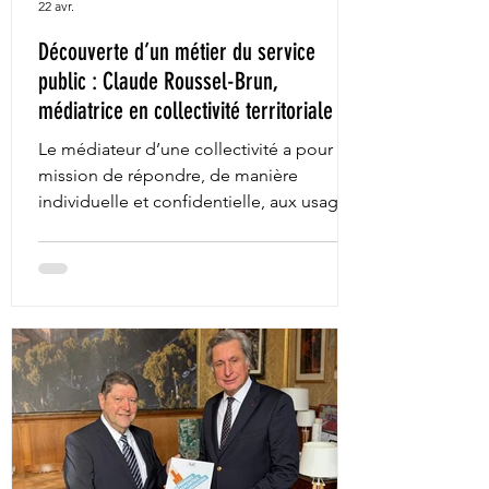
22 avr.
Découverte d’un métier du service
public : Claude Roussel-Brun,
médiatrice en collectivité territoriale
Le médiateur d’une collectivité a pour
mission de répondre, de manière
individuelle et confidentielle, aux usagers
qui le saisissent, dans un but : apaiser les
relations entre usagers et administration.
Zoom sur cette fonction encore
méconnue ! Suite de l'article :
https://www.casden.fr/metiers-de-la-
fonction-publique/decouverte-dun-
metier-du-service-public-mediateur-de-
collectivite/