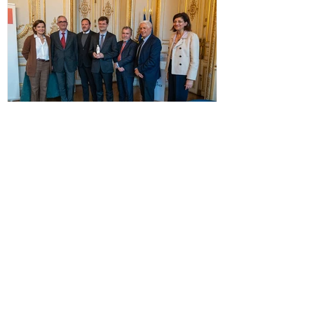
confiance, un espace de dialogue, une
école de responsabilité et, peut-être, une
nou
20 déc. 2025
Remise du prix de la médiation au
Tribunal administratif de Montreuil
Le 18 décembre 2025, le Conseil national
de la médiation (CNM) a décerné un prix
au Tribunal administratif de Montreuil
pour son projet innovant en matière de
médiation. Ce prix récompense les