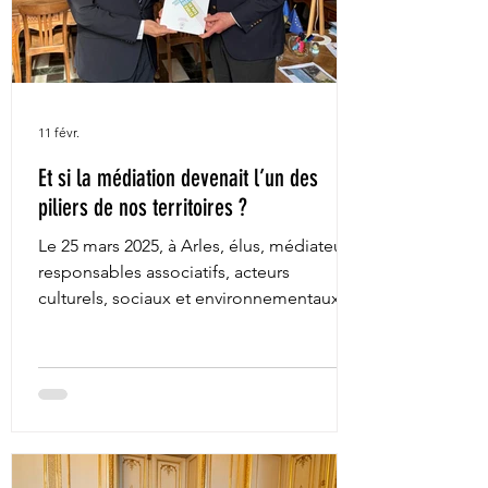
11 févr.
Et si la médiation devenait l’un des
piliers de nos territoires ?
Le 25 mars 2025, à Arles, élus, médiateurs,
responsables associatifs, acteurs
culturels, sociaux et environnementaux se
sont réunis pour une journée fondatrice :
les Premières Rencontres des Médiations
en Pays d’Arles . Au cœur des débats :
une conviction forte. Dans une société
traversée par les tensions, la médiation
n’est pas un simple outil de règlement
des conflits. Elle est un levier de