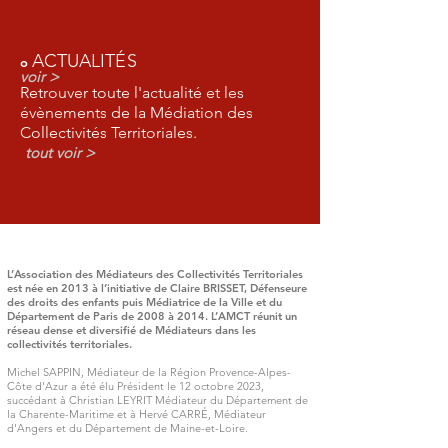
ACTUALIT
É
S
o
voir >
Retrouver toute l'actualité et les
évènements de la Médiation des
Collectivités Territoriales.
tout voir >
L'ASSOCIATION
o
L’Association des Médiateurs des Collectivités Territoriales
est née en 2013 à l’initiative de Claire BRISSET, Défenseure
des droits des enfants puis Médiatrice de la Ville et du
Département de Paris de 2008 à 2014. L’AMCT réunit un
réseau dense et diversifié de Médiateurs dans les
collectivités territoriales.
Michel SAPPIN, Médiateur de la Région Provence-Alpes-
Côte d'Azur a été élu Président le 12 octobre 2023,
succédant à Christian LEYRIT Médiateur du Département de
la Charente-Maritime et à Hervé CARRÉ, Médiateur
d'Angers et du Département de Maine-et-Loire.