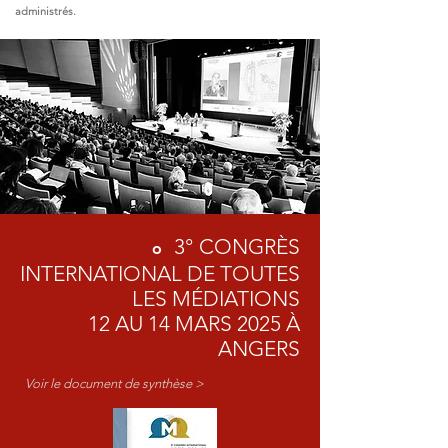
administrés.
3°
CONGRÈS
o
INTERNATIONAL DE TOUTES
LES MÉDIATIONS
12 AU 14 MARS 2025 À
ANGERS
Voir le document de synthèse >