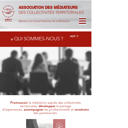
ASSOCIATION DES MÉDIATEURS
DES COLLECTIVITÉS TERRITORIALES
Membre du Conseil National de la Médiation
voir >
QUI SOM
MES-NOUS
?
o
Promouvoir
la médiation auprès des collectivités
territoriales,
développer
le partage
d'experiences,
accompagner
les professionnels
et
construire
des partenariats.