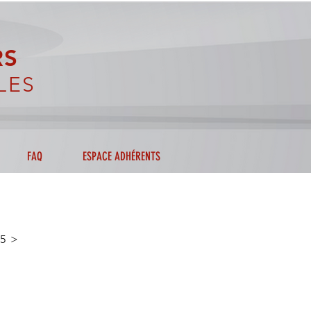
RS
LES
FAQ
ESPACE ADHÉRENTS
25 >