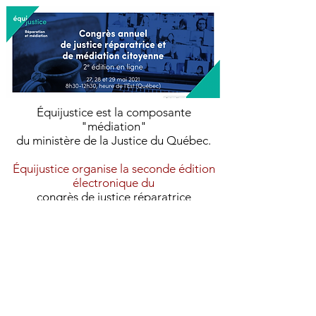
Équijustice est la composante
"médiation"
du ministère de la Justice du Québec.
Équijustice organise la seconde édition
électronique du
c
ongrès de justice réparatrice
et de médiation citoyenne,
l
es 27, 28 et 29 mai 2021,de 8h30 à 12h30
(heure de l’Est).