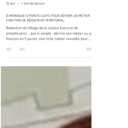
22 avr.
1 min de lecture
[CHRONIQUE] 5 POINTS CLEFS POUR DÉFINIR UN MÉTIER : LA
FONCTION DE MÉDIATEUR TERRITORIAL.
Rédaction du Village de la Justice Exercice de
simplification... pas si simple : décrire son métier ou sa
fonction en 5 points. Une fiche métier revisitée pour
comprendre ce qui fait le cœur des journées des acteurs
du droit, et aider ceux qui en ont besoin dans leur
orientation ou tout simplement dans la compréhension
de leur écosystème. Découvrez la fonction de médiateur
territorial avec Jo Laé qui exerce sa mission auprès de la
communauté d’agglomération de Quimper Bretagn