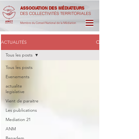
ASSOCIATION DES MÉDIATEURS
DES COLLECTIVITÉS TERRITORIALES
Membre du Conseil National de la Médiation
ACTUALITÉS
Tous les posts
Tous les posts
Evenements
actualite
legislative
Vient de paraitre
Les publications
Mediation 21
ANM
Renadem