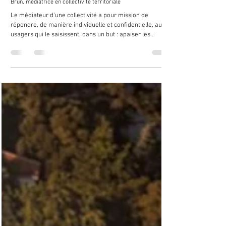
22 avr.
1 min de lecture
Découverte d’un métier du service public : Claude Roussel-
Brun, médiatrice en collectivité territoriale
Le médiateur d’une collectivité a pour mission de
répondre, de manière individuelle et confidentielle, aux
usagers qui le saisissent, dans un but : apaiser les
relations entre usagers et administration. Zoom sur cette
fonction encore méconnue ! Suite de l'article :
https://www.casden.fr/metiers-de-la-fonction-
publique/decouverte-dun-metier-du-service-public-
mediateur-de-collectivite/