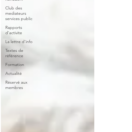
Club des
mediateurs
services public
Rapports
d’activite
La lettre d’info
Textes de
référence
Formation
Actualité
Réservé aux
membres