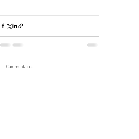
Commentaires
Rédigez un commentaire...
© AMCT-Médiation-